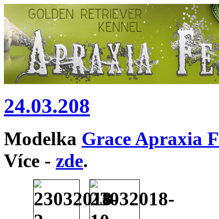
24.03.208
Modelka
Grace Apraxia F
Více -
zde
.