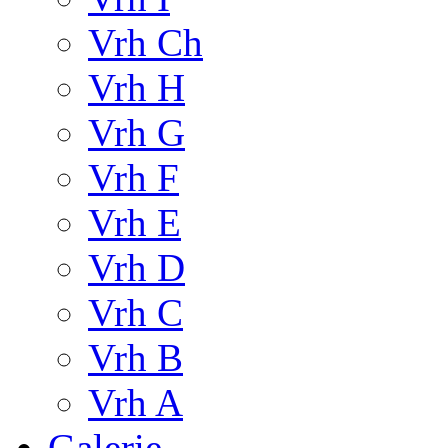
Vrh Ch
Vrh H
Vrh G
Vrh F
Vrh E
Vrh D
Vrh C
Vrh B
Vrh A
Galerie