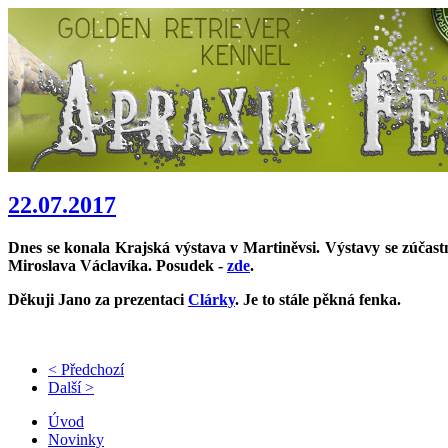
22.07.2017
Dnes se konala Krajská výstava v Martiněvsi. Výstavy se zúčastni
Miroslava Václavíka. Posudek -
zde
.
Děkuji Jano za prezentaci
Clárky
. Je to stále pěkná fenka.
< Předchozí
Další >
Úvod
Novinky