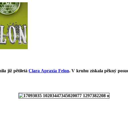
la již pětiletá
Clara Apraxia Felon
. V kruhu získala pěkný posu