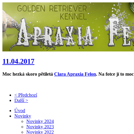
11.04.2017
Moc hezká skoro pětiletá
Clara Apraxia Felon
. Na fotce jí to mo
< Předchozí
Další >
Úvod
Novinky
Novinky 2024
Novinky 2023
Novinky 2022