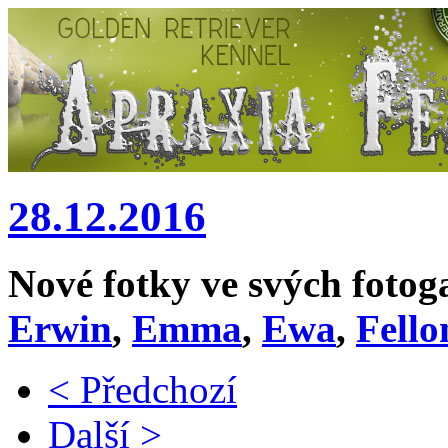
28.12.2016
Nové fotky ve svých fotog
Erwin
,
Emma
,
Ewa
,
Fello
< Předchozí
Další >