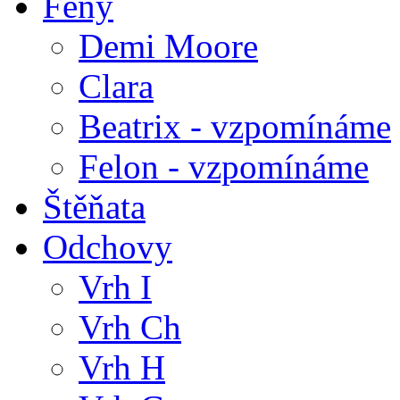
Feny
Demi Moore
Clara
Beatrix - vzpomínáme
Felon - vzpomínáme
Štěňata
Odchovy
Vrh I
Vrh Ch
Vrh H