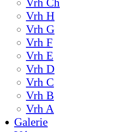
Vrh Ch
Vrh H
Vrh G
Vrh F
Vrh E
Vrh D
Vrh C
Vrh B
Vrh A
Galerie