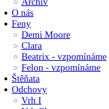
Archiv
O nás
Feny
Demi Moore
Clara
Beatrix - vzpomínáme
Felon - vzpomínáme
Štěňata
Odchovy
Vrh I