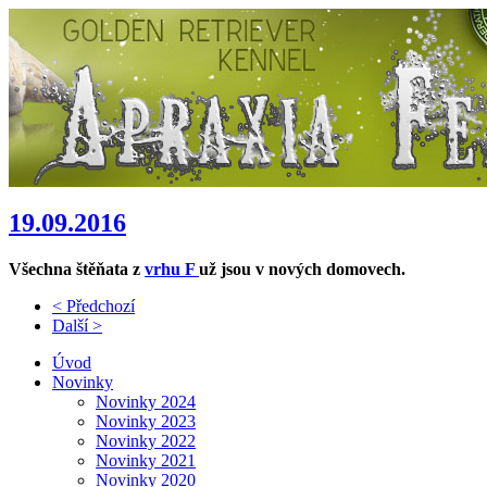
19.09.2016
Všechna štěňata z
vrhu F
už jsou v nových domovech.
< Předchozí
Další >
Úvod
Novinky
Novinky 2024
Novinky 2023
Novinky 2022
Novinky 2021
Novinky 2020