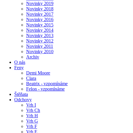
Novinky 2019
Novinky 2018
Novinky 2017
Novinky 2016
Novinky 2015
Novinky 2014
Novinky 2013
Novinky 2012
Novinky 2011
Novinky 2010
Archiv
O nás
Feny
Demi Moore
Clara
Beatrix - vzpomínáme
Felon - vzpomínáme
Štěňata
Odchovy
Vrh I
Vrh Ch
Vrh H
Vrh G
Vrh F
Vrh E