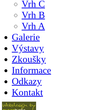
Vrh C
Vrh B
Vrh A
Galerie
Výstavy
Zkoušky
Informace
Odkazy
Kontakt