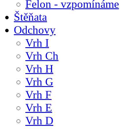
Felon - vzpomínáme
Štěňata
Odchovy
Vrh I
Vrh Ch
Vrh H
Vrh G
Vrh F
Vrh E
Vrh D