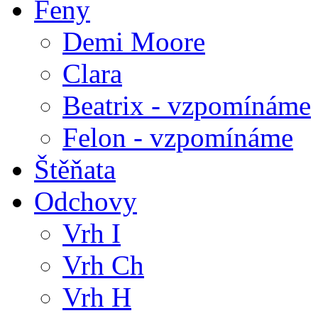
Feny
Demi Moore
Clara
Beatrix - vzpomínáme
Felon - vzpomínáme
Štěňata
Odchovy
Vrh I
Vrh Ch
Vrh H