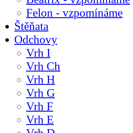
Felon - vzpomínáme
Štěňata
Odchovy
Vrh I
Vrh Ch
Vrh H
Vrh G
Vrh F
Vrh E
Vrh D