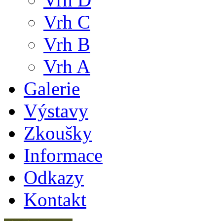
Vrh C
Vrh B
Vrh A
Galerie
Výstavy
Zkoušky
Informace
Odkazy
Kontakt