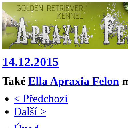
14.12.2015
Také
Ella Apraxia Felon
m
< Předchozí
Další >