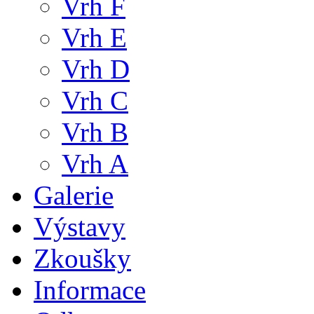
Vrh F
Vrh E
Vrh D
Vrh C
Vrh B
Vrh A
Galerie
Výstavy
Zkoušky
Informace