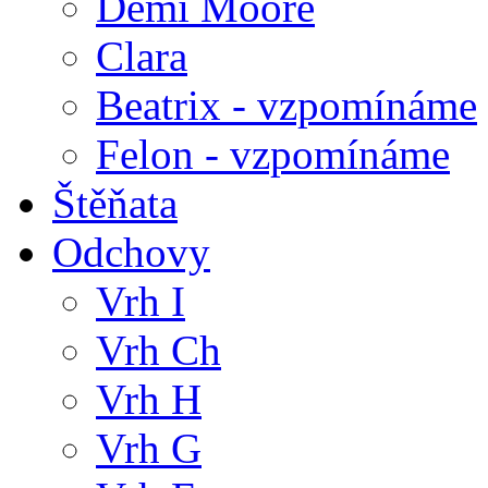
Demi Moore
Clara
Beatrix - vzpomínáme
Felon - vzpomínáme
Štěňata
Odchovy
Vrh I
Vrh Ch
Vrh H
Vrh G