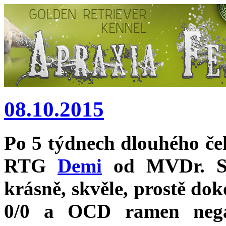
08.10.2015
Po 5 týdnech dlouhého če
RTG
Demi
od MVDr. Sn
krásně, skvěle, prostě do
0/0 a OCD ramen nega