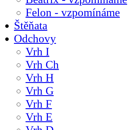
Felon - vzpomínáme
Štěňata
Odchovy
Vrh I
Vrh Ch
Vrh H
Vrh G
Vrh F
Vrh E
Vrh D