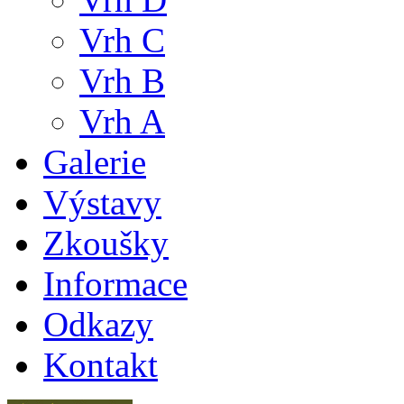
Vrh C
Vrh B
Vrh A
Galerie
Výstavy
Zkoušky
Informace
Odkazy
Kontakt