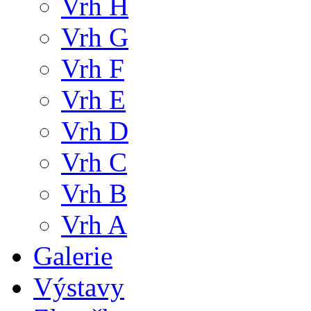
Vrh H
Vrh G
Vrh F
Vrh E
Vrh D
Vrh C
Vrh B
Vrh A
Galerie
Výstavy