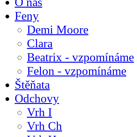
O nás
Feny
Demi Moore
Clara
Beatrix - vzpomínáme
Felon - vzpomínáme
Štěňata
Odchovy
Vrh I
Vrh Ch