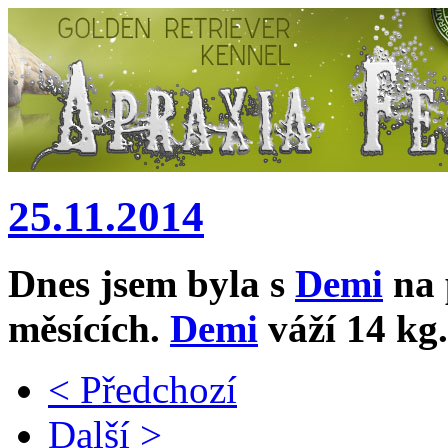
25.11.2014
Dnes jsem byla s
Demi
na 
měsících.
Demi
váží 14 kg.
< Předchozí
Další >