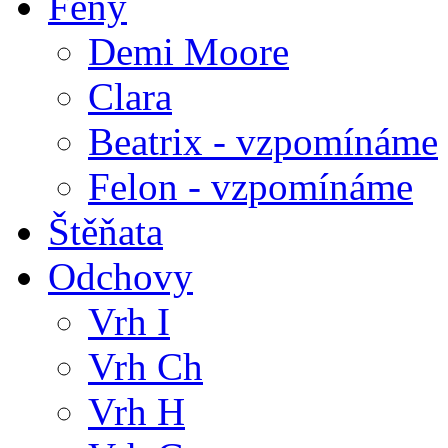
Feny
Demi Moore
Clara
Beatrix - vzpomínáme
Felon - vzpomínáme
Štěňata
Odchovy
Vrh I
Vrh Ch
Vrh H