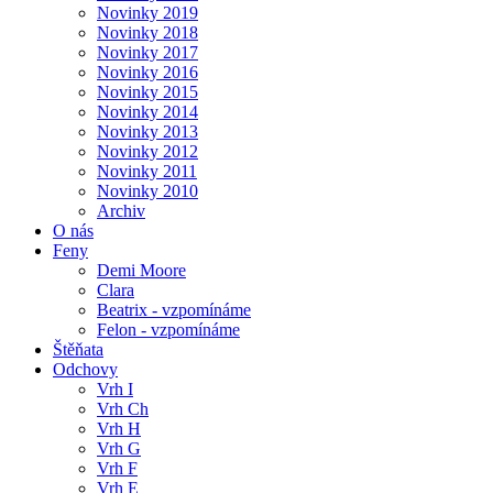
Novinky 2019
Novinky 2018
Novinky 2017
Novinky 2016
Novinky 2015
Novinky 2014
Novinky 2013
Novinky 2012
Novinky 2011
Novinky 2010
Archiv
O nás
Feny
Demi Moore
Clara
Beatrix - vzpomínáme
Felon - vzpomínáme
Štěňata
Odchovy
Vrh I
Vrh Ch
Vrh H
Vrh G
Vrh F
Vrh E