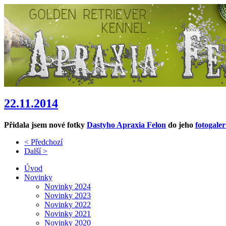
22.11.2014
Přidala jsem nové fotky
Dastyho Apraxia Felon
do jeho
fotogaler
< Předchozí
Další >
Úvod
Novinky
Novinky 2024
Novinky 2023
Novinky 2022
Novinky 2021
Novinky 2020