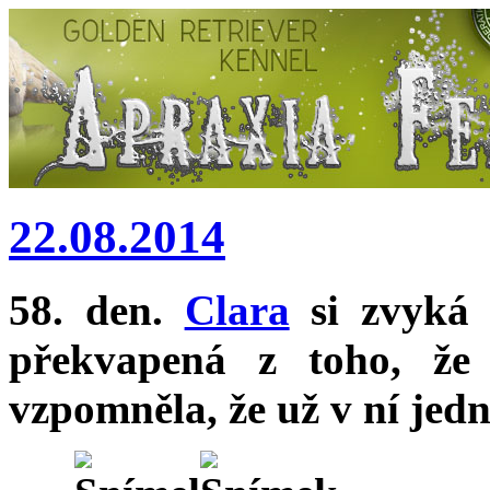
22.08.2014
58. den.
Clara
si zvyká 
překvapená z toho, že
vzpomněla, že už v ní jed