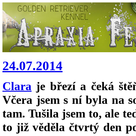
24.07.2014
Clara
je březí a čeká št
Včera jsem s ní byla na s
tam. Tušila jsem to, ale t
to již věděla čtvrtý den p