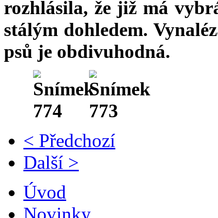
rozhlásila, že již má vyb
stálým dohledem. Vynaléz
psů je obdivuhodná.
< Předchozí
Další >
Úvod
Novinky