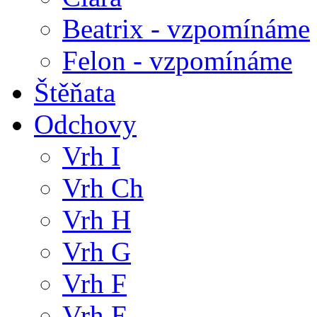
Beatrix - vzpomínáme
Felon - vzpomínáme
Štěňata
Odchovy
Vrh I
Vrh Ch
Vrh H
Vrh G
Vrh F
Vrh E