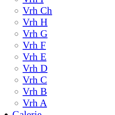
Vrh Ch
Vrh H
Vrh G
Vrh F
Vrh E
Vrh D
Vrh C
Vrh B
Vrh A
Galerie