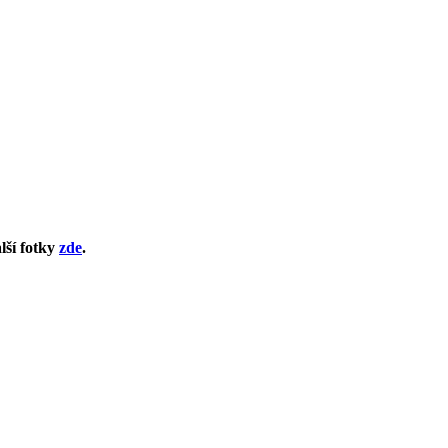
lší fotky
zde
.