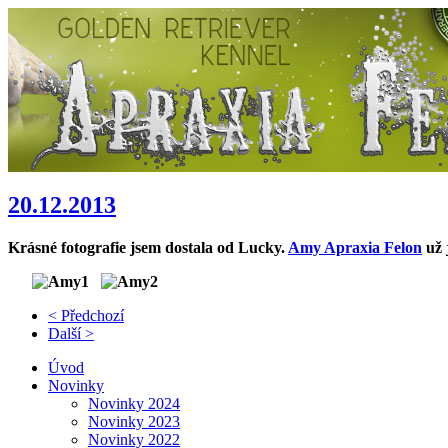
20.12.2013
Krásné fotografie jsem dostala od Lucky.
Amy Apraxia Felon
už 
< Předchozí
Další >
Úvod
Novinky
Novinky 2024
Novinky 2023
Novinky 2022