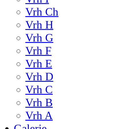
Vrh Ch
Vrh H
Vrh G
Vrh F
Vrh E
Vrh D
Vrh C
Vrh B
Vrh A
Galerie