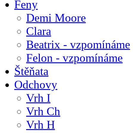
Feny
Demi Moore
Clara
Beatrix - vzpomínáme
Felon - vzpomínáme
Štěňata
Odchovy
Vrh I
Vrh Ch
Vrh H