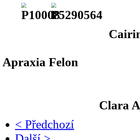
Cairin ( Ellis 
Cindy ( 
Apraxia Felon
Clara A
< Předchozí
Další >