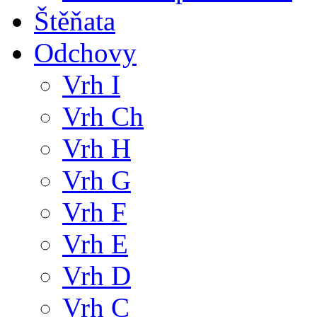
Štěňata
Odchovy
Vrh I
Vrh Ch
Vrh H
Vrh G
Vrh F
Vrh E
Vrh D
Vrh C