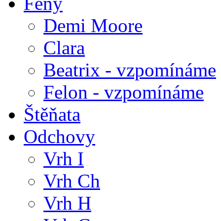
Feny
Demi Moore
Clara
Beatrix - vzpomínáme
Felon - vzpomínáme
Štěňata
Odchovy
Vrh I
Vrh Ch
Vrh H