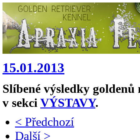
15.01.2013
Slíbené výsledky golden
v sekci
VÝSTAVY
.
< Předchozí
Další >