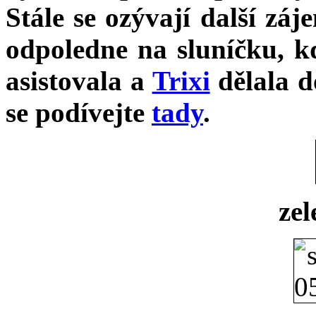
Stále se ozývají další záj
odpoledne na sluníčku, k
asistovala a
Trixi
dělala d
se podívejte
tady
.
zel