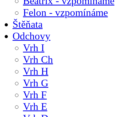
Beatrix - vzpomínáme
Felon - vzpomínáme
Štěňata
Odchovy
Vrh I
Vrh Ch
Vrh H
Vrh G
Vrh F
Vrh E