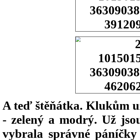
A teď štěňátka. Klukům už
- zelený a modrý. Už jso
vybrala správné páníčky