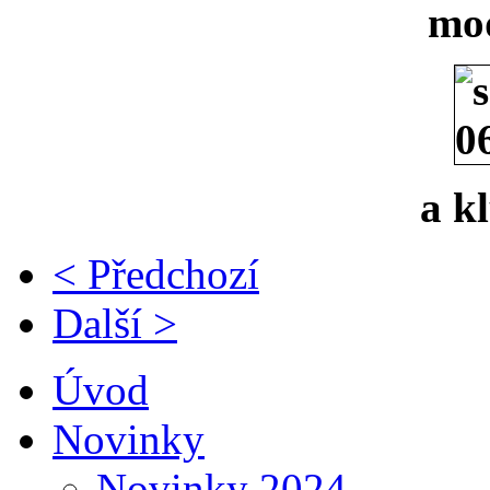
mo
a k
< Předchozí
Další >
Úvod
Novinky
Novinky 2024