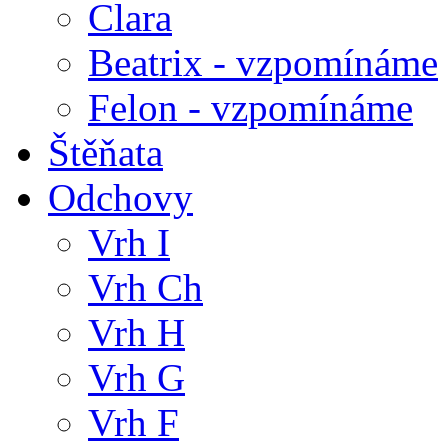
Clara
Beatrix - vzpomínáme
Felon - vzpomínáme
Štěňata
Odchovy
Vrh I
Vrh Ch
Vrh H
Vrh G
Vrh F