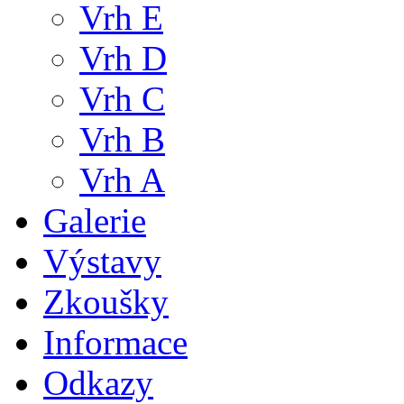
Vrh E
Vrh D
Vrh C
Vrh B
Vrh A
Galerie
Výstavy
Zkoušky
Informace
Odkazy