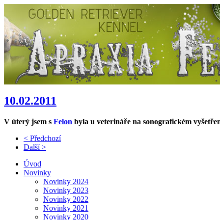
10.02.2011
V úterý jsem s
Felon
byla u veterináře na sonografickém vyšetřen
< Předchozí
Další >
Úvod
Novinky
Novinky 2024
Novinky 2023
Novinky 2022
Novinky 2021
Novinky 2020