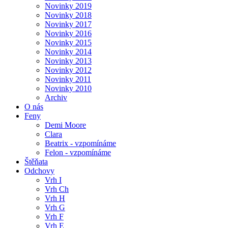
Novinky 2019
Novinky 2018
Novinky 2017
Novinky 2016
Novinky 2015
Novinky 2014
Novinky 2013
Novinky 2012
Novinky 2011
Novinky 2010
Archiv
O nás
Feny
Demi Moore
Clara
Beatrix - vzpomínáme
Felon - vzpomínáme
Štěňata
Odchovy
Vrh I
Vrh Ch
Vrh H
Vrh G
Vrh F
Vrh E