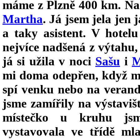
máme z Plzně 400 km. Na
Martha
. Já jsem jela jen 
a taky asistent. V hotel
nejvíce nadšená z výtahu,
já si užila v noci
Sašu
i
M
mi doma odepřen, když m
spí venku nebo na verand
jsme zamířily na výstaviš
místečko u kruhu js
vystavovala ve třídě ml