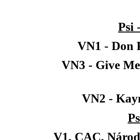
Psi 
VN1 - Don 
VN3 - Give Me
VN2 - Kay
Ps
V1, CAC, Národní