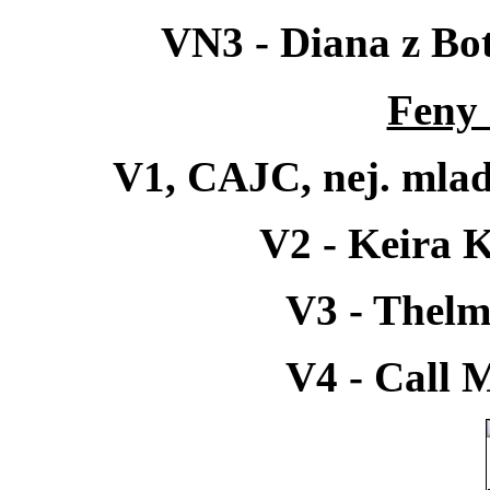
VN3 - Diana z Bo
Feny 
V1, CAJC, nej. mla
V2 - Keira 
V3 - Thel
V4 - Call 