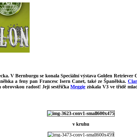
ecka
. V Bernburgu se konala Speciální výstava Golden Retriever Cl
nělska a feny pan Francesc Isern Canet, také ze Španělska.
Cla
 obrovskou radost! Její sestřička
Meggie
získala V3 ve třídě mla
v kruhu