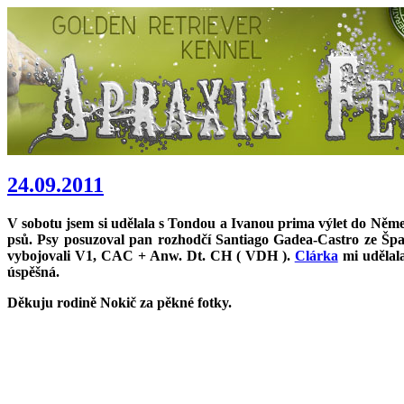
24.09.2011
V sobotu jsem si udělala s Tondou a Ivanou prima výlet do Něm
psů. Psy posuzoval pan rozhodčí Santiago Gadea-Castro ze Špa
vybojovali V1, CAC + Anw. Dt. CH ( VDH ).
Clárka
mi udělala
úspěšná.
Děkuju rodině Nokič za pěkné fotky.