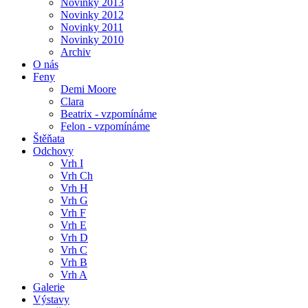
Novinky 2013
Novinky 2012
Novinky 2011
Novinky 2010
Archiv
O nás
Feny
Demi Moore
Clara
Beatrix - vzpomínáme
Felon - vzpomínáme
Štěňata
Odchovy
Vrh I
Vrh Ch
Vrh H
Vrh G
Vrh F
Vrh E
Vrh D
Vrh C
Vrh B
Vrh A
Galerie
Výstavy