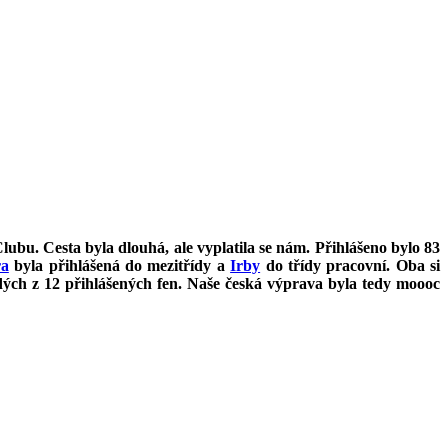
ubu. Cesta byla dlouhá, ale vyplatila se nám. Přihlášeno bylo 83
ra
byla přihlášená do mezitřídy a
Irby
do třídy pracovní. Oba si
dých z 12 přihlášených fen. Naše česká výprava byla tedy moooc