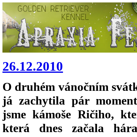
26.12.2010
O druhém vánočním svátku
já zachytila pár moment
jsme kámoše Ričiho, kt
která dnes začala hár