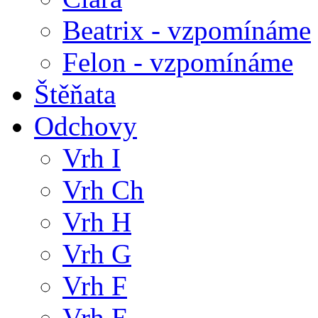
Beatrix - vzpomínáme
Felon - vzpomínáme
Štěňata
Odchovy
Vrh I
Vrh Ch
Vrh H
Vrh G
Vrh F
Vrh E