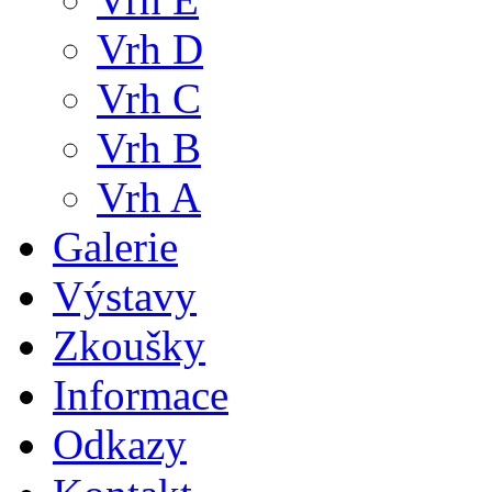
Vrh D
Vrh C
Vrh B
Vrh A
Galerie
Výstavy
Zkoušky
Informace
Odkazy