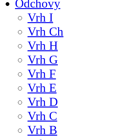
Odchovy
Vrh I
Vrh Ch
Vrh H
Vrh G
Vrh F
Vrh E
Vrh D
Vrh C
Vrh B