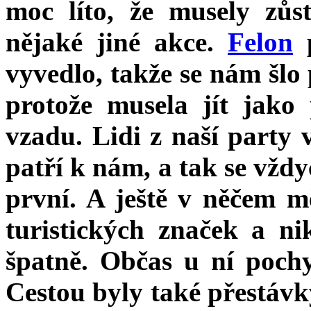
moc líto, že musely zůs
nějaké jiné akce.
Felon
p
vyvedlo, takže se nám šlo
protože musela jít jako
vzadu. Lidi z naší party v
patří k nám, a tak se vždy
první. A ještě v něčem m
turistických značek a ni
špatně. Občas u ní pochyb
Cestou byly také přestáv