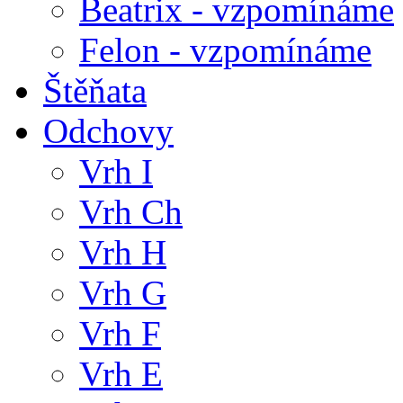
Beatrix - vzpomínáme
Felon - vzpomínáme
Štěňata
Odchovy
Vrh I
Vrh Ch
Vrh H
Vrh G
Vrh F
Vrh E