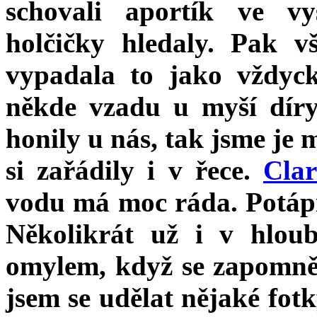
schovali aportík ve vy
holčičky hledaly. Pak v
vypadala to jako vždyc
někde vzadu u myší dír
honily u nás, tak jsme je
si zařádily i v řece.
Cla
vodu má moc ráda. Potápí 
Několikrát už i v hloub
omylem, když se zapomněl
jsem se udělat nějaké fotk