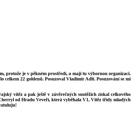
m, protože je v pěkném prostředí, a mají tu výbornou organizaci.
ylo celkem 22 goldenů. Posuzoval Vladimír Adlt. Posuzování se mi
rajský vítěz a pak ještě v závěrečných soutěžích získal celkového
Cherryl od Hradu Veveří, která vyběhala V1, Vítěz třídy mladých
ratuluju!