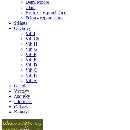
Demi Moore
Clara
Beatrix - vzpomínáme
Felon - vzpomínáme
Štěňata
Odchovy
Vrh I
Vrh Ch
Vrh H
Vrh G
Vrh F
Vrh E
Vrh D
Vrh C
Vrh B
Vrh A
Galerie
Výstavy
Zkoušky
Informace
Odkazy
Kontakt