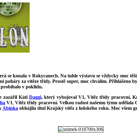
erá se konala v Rokycanech. Na tuhle výstavu se vždycky moc těší
 poháry za vítěze třídy. Prostě super, moc chválím. Přihlášeno b
 probíhalo v poklidu.
ce zazářil Káti
Daggi
, který vybojoval V1, Vítěz třídy pracovní, K
tha
V1
,
Vítěz třídy pracovní. Velkou radost našemu týmu udělala 
y
Abinka
obhájila titul Krajský vítěz z loňského roku. Moc všem g