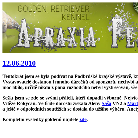
12.06.2010
Tentokrát jsem se byla podívat na Podbrdské krajské výstavě, kt
Vystavovatelé dostanou i mnoho dárečků od sponzorů, nechybí ani
moc líbilo, určitě nikdo z pana rozhodčího nebyl vystresován, vše
Sešla jsem se zde se svými přáteli, kteří dopadli výborně. Nejví
Vítěze Rokycan. Ve třídě dorostu získala Aleny
Saša
VN2 a
Mar
a ještě v odpoledních soutěžích se dostala do užšího výběru.
Anet
Kompletní výsledky goldenů najdete
zde
.