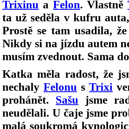
Trixinu
a
Felon
. Vlastně
ta už seděla v kufru auta
Prostě se tam usadila, že
Nikdy si na jízdu autem ne
musím zvednout. Sama do 
Katka měla radost, že js
nechaly
Felonu
s
Trixi
ve
prohánět.
Sašu
jsme radě
neudělali. U čaje jsme pro
malá soukromá kynologick