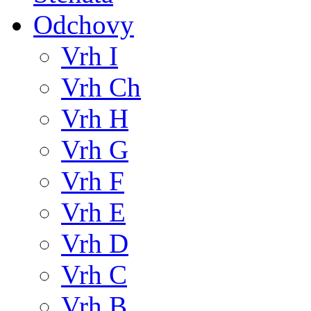
Odchovy
Vrh I
Vrh Ch
Vrh H
Vrh G
Vrh F
Vrh E
Vrh D
Vrh C
Vrh B