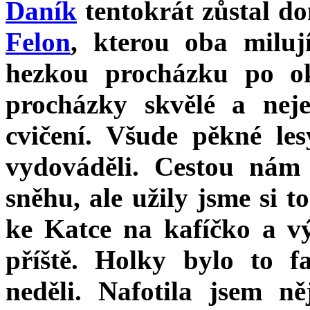
Daník
tentokrát zůstal d
Felon
, kterou oba milu
hezkou procházku po o
procházky skvělé a nej
cvičení. Všude pěkné les
vydováděli. Cestou nám 
sněhu, ale užily jsme si t
ke Katce na kafíčko a v
příště. Holky bylo to f
neděli. Nafotila jsem n