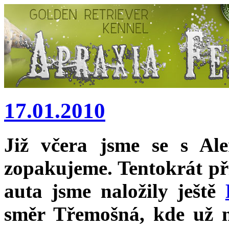
17.01.2010
Již včera jsme se s Al
zopakujeme. Tentokrát př
auta jsme naložily ještě
směr Třemošná, kde už 