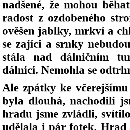
nadšené, že mohou běhat
radost z ozdobeného stro
ověšen jablky, mrkví a ch
se zajíci a srnky nebudou
stála nad dálničním t
dálnici. Nemohla se odtrhn
Ale zpátky ke včerejšímu
byla dlouhá, nachodili j
hradu jsme zvládli, svíti
udělala i pár fotek. Hrad