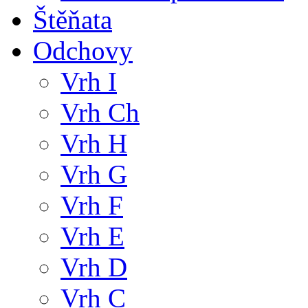
Štěňata
Odchovy
Vrh I
Vrh Ch
Vrh H
Vrh G
Vrh F
Vrh E
Vrh D
Vrh C