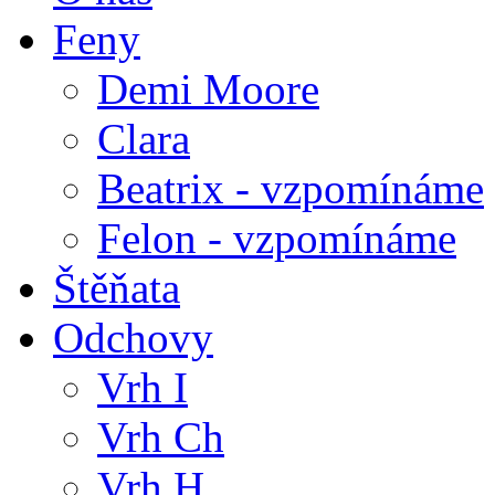
Feny
Demi Moore
Clara
Beatrix - vzpomínáme
Felon - vzpomínáme
Štěňata
Odchovy
Vrh I
Vrh Ch
Vrh H