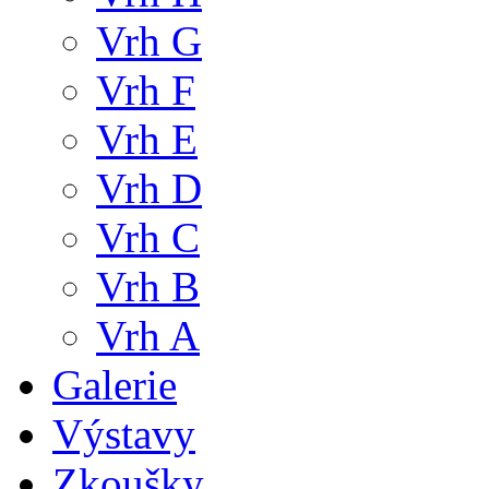
Vrh G
Vrh F
Vrh E
Vrh D
Vrh C
Vrh B
Vrh A
Galerie
Výstavy
Zkoušky