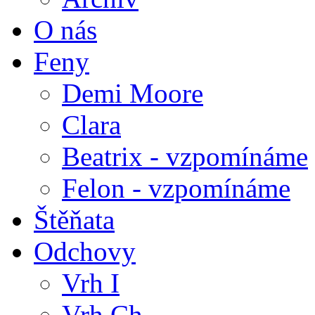
O nás
Feny
Demi Moore
Clara
Beatrix - vzpomínáme
Felon - vzpomínáme
Štěňata
Odchovy
Vrh I
Vrh Ch