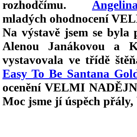
rozhodčímu.
Angelin
mladých ohodnocení VE
Na výstavě jsem se byla
Alenou Janákovou a K
vystavovala ve třídě ště
Easy To Be Santana Gold
ocenění VELMI NADĚJNÝ 
Moc jsme jí úspěch přály, 