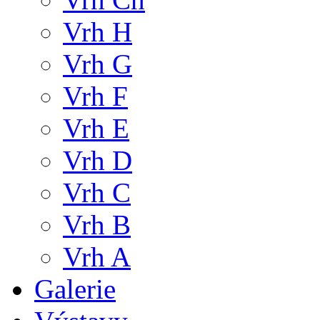
Vrh H
Vrh G
Vrh F
Vrh E
Vrh D
Vrh C
Vrh B
Vrh A
Galerie