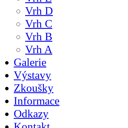
Vrh D
Vrh C
Vrh B
Vrh A
Galerie
Výstavy
Zkoušky
Informace
Odkazy
Kontakt