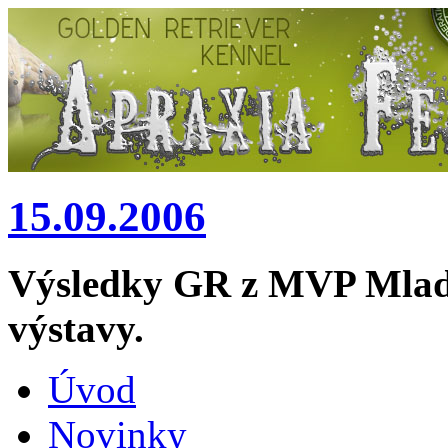
15.09.2006
Výsledky GR z MVP Mladá 
výstavy.
Úvod
Novinky