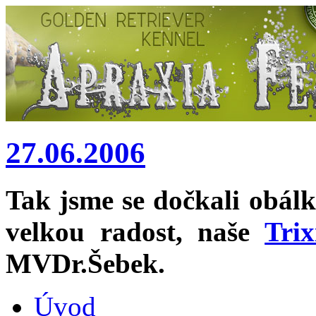
27.06.2006
Tak jsme se dočkali obál
velkou radost, naše
Trix
MVDr.Šebek.
Úvod