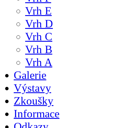
Vrh E
Vrh D
Vrh C
Vrh B
Vrh A
Galerie
Výstavy
Zkoušky
Informace
Odkazy