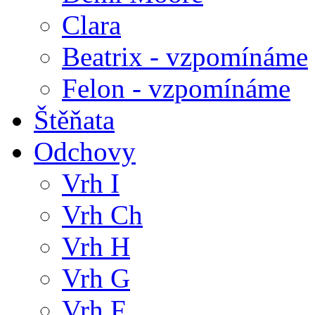
Clara
Beatrix - vzpomínáme
Felon - vzpomínáme
Štěňata
Odchovy
Vrh I
Vrh Ch
Vrh H
Vrh G
Vrh F