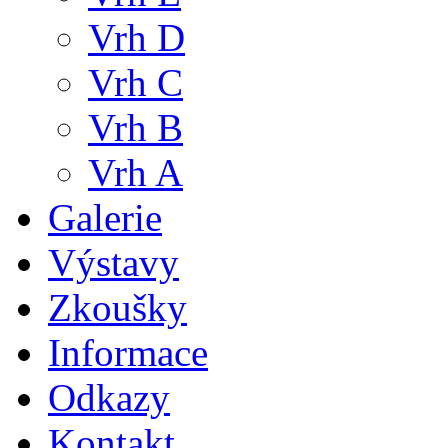
Vrh D
Vrh C
Vrh B
Vrh A
Galerie
Výstavy
Zkoušky
Informace
Odkazy
Kontakt