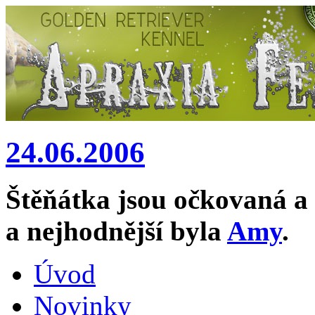
24.06.2006
Š
těňátka
jsou očkovaná a 
a nejhodnější byla
Amy
.
Úvod
Novinky