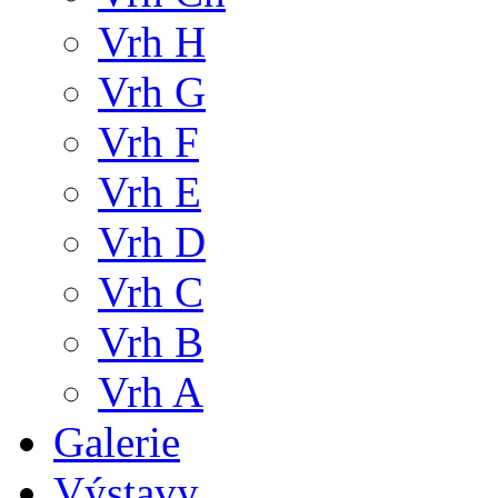
Vrh H
Vrh G
Vrh F
Vrh E
Vrh D
Vrh C
Vrh B
Vrh A
Galerie
Výstavy