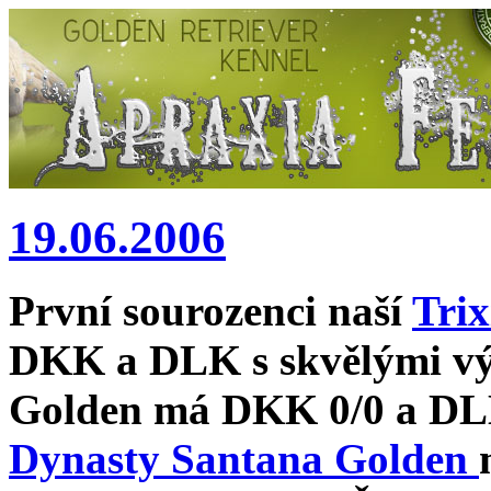
19.06.2006
První sourozenci naší
Trix
DKK a DLK s skvělými vý
Golden
má DKK 0/0 a DLK
Dynasty Santana Golden