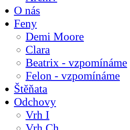
O nás
Feny
Demi Moore
Clara
Beatrix - vzpomínáme
Felon - vzpomínáme
Štěňata
Odchovy
Vrh I
Vrh Ch