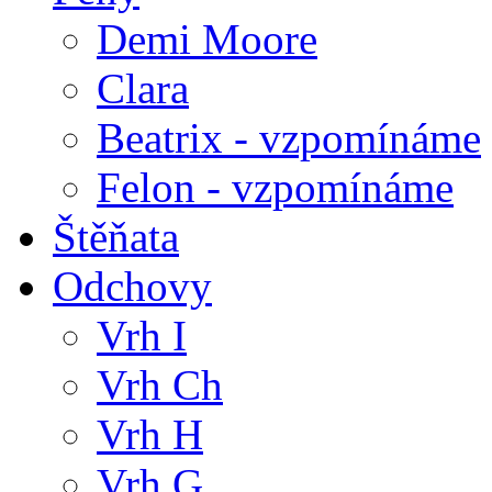
Demi Moore
Clara
Beatrix - vzpomínáme
Felon - vzpomínáme
Štěňata
Odchovy
Vrh I
Vrh Ch
Vrh H
Vrh G