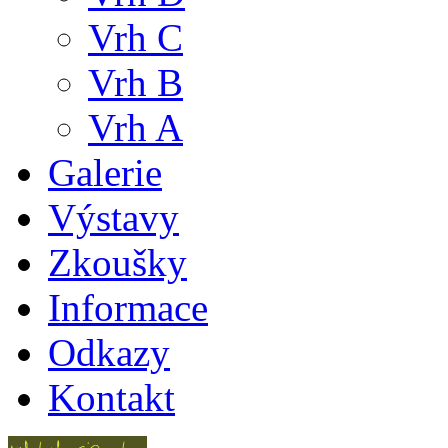
Vrh C
Vrh B
Vrh A
Galerie
Výstavy
Zkoušky
Informace
Odkazy
Kontakt