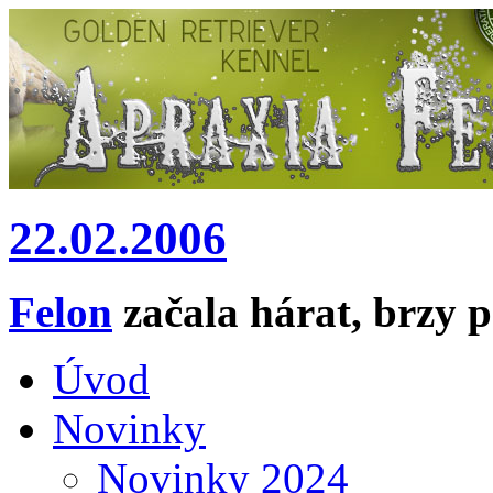
22.02.2006
Felon
začala hárat, brzy 
Úvod
Novinky
Novinky 2024